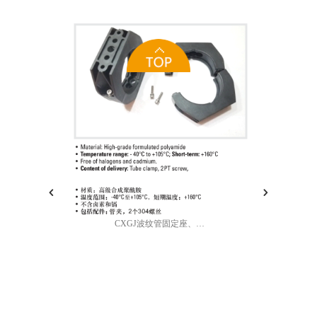
CXGJ波纹管固定座、管夹