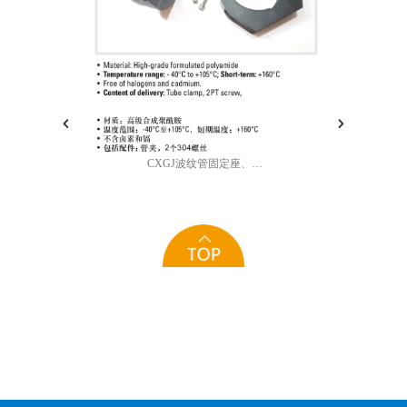
CXGJ波纹管固定座、管夹