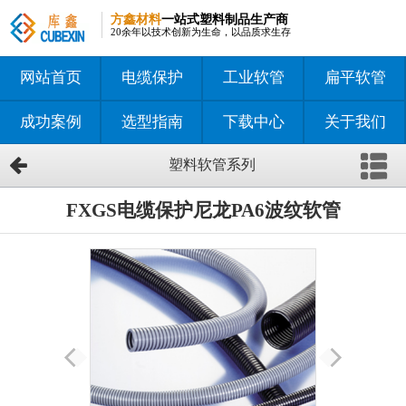
方鑫材料
一站式塑料制品生产商
20余年以技术创新为生命，以品质求生存
网站首页
电缆保护
工业软管
扁平软管
成功案例
选型指南
下载中心
关于我们
塑料软管系列
FXGS电缆保护尼龙PA6波纹软管